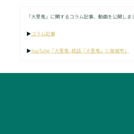
「大里鬼」に関するコラム記事、動画を公開しま
▶
コラム記事
▶
YouTube「大里鬼 -民話「大里鬼」と南城市」