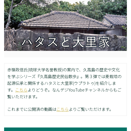
赤嶺政信氏(琉球大学名誉教授)の案内で、久高島の歴史や文化
を学ぶシリーズ『久高島歴史民俗散歩』。第３弾では麦栽培の
起源伝承と関係するハタスと大里家(ウプラトゥ)を紹介しま
す。
こちら
よりどうぞ。なんデジYouTubeチャンネルからもご
覧いただけます。
これまでに公開済の動画は
こちら
よりご覧いただけます。