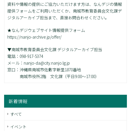
資料や情報の提供にご協力いただけます方は、なんデジの情報
提供フォームをご利用いただくか、南城市教育委員会文化課デ
ジタルアーカイブ担当まで、直接お問合わせください。
★なんデジウェブサイト情報提供フォーム
https://nanjo-archive.jp/offer/
▼南城市教育委員会文化課 デジタルアーカイブ担当
電話：098-917-5374
メール：nanjo-da@city.nanjo.lg.jp
窓口：沖縄県南城市佐敷字新里1870番地
南城市役所2階 文化課（平日9:00～17:00）
新着情報
すべて
イベント