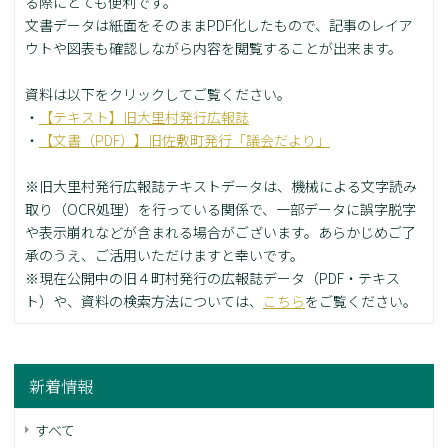
る際にとても便利です。
文書データは紙面をそのままPDF化したもので、記事のレイア
ウトや図表も確認しながら内容を閲覧することが出来ます。
資料は以下をクリックしてご覧ください。
・
【テキスト】旧大里村発行広報誌
・
【文書（PDF）】旧佐敷町発行「議会だより」
※旧大里村発行広報誌テキストデータは、機械による文字読み
取り（OCR処理）を行っている関係で、一部データに誤字脱字
や表示崩れなどが含まれる場合がございます。あらかじめご了
承のうえ、ご活用いただけますと幸いです。
※現在公開中の旧４町村発行の広報誌データ（PDF・テキス
ト）や、資料の検索方法については、
こちら
をご覧ください。
新着情報
すべて