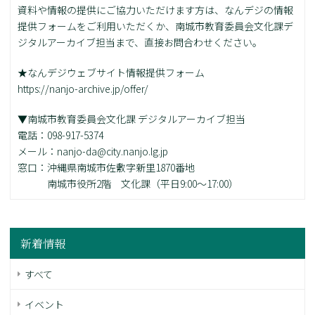
資料や情報の提供にご協力いただけます方は、なんデジの情報
提供フォームをご利用いただくか、南城市教育委員会文化課デ
ジタルアーカイブ担当まで、直接お問合わせください。
★なんデジウェブサイト情報提供フォーム
https://nanjo-archive.jp/offer/
▼南城市教育委員会文化課 デジタルアーカイブ担当
電話：098-917-5374
メール：nanjo-da@city.nanjo.lg.jp
窓口：沖縄県南城市佐敷字新里1870番地
南城市役所2階 文化課（平日9:00～17:00）
新着情報
すべて
イベント