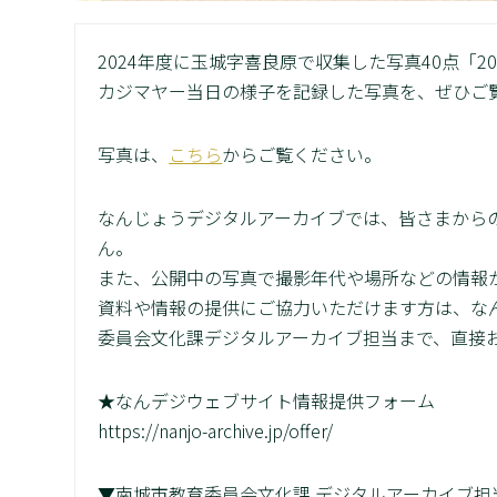
2024年度に玉城字喜良原で収集した写真40点「
カジマヤー当日の様子を記録した写真を、ぜひご
写真は、
こちら
からご覧ください。
なんじょうデジタルアーカイブでは、皆さまから
ん。
また、公開中の写真で撮影年代や場所などの情報
資料や情報の提供にご協力いただけます方は、な
委員会文化課デジタルアーカイブ担当まで、直接
★なんデジウェブサイト情報提供フォーム
https://nanjo-archive.jp/offer/
▼南城市教育委員会文化課 デジタルアーカイブ担