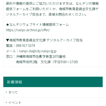
資料や情報の提供にご協力いただけます方は、なんデジの情報
提供フォームをご利用いただくか、南城市教育委員会文化課デ
ジタルアーカイブ担当まで、直接お問合わせください。
★なんデジウェブサイト情報提供フォーム
https://nanjo-archive.jp/offer/
▼南城市教育委員会文化課 デジタルアーカイブ担当
電話：098-917-5374
メール：nanjo-da@city.nanjo.lg.jp
窓口：沖縄県南城市佐敷字新里1870番地
南城市役所2階 文化課（平日9:00～17:00）
新着情報
すべて
イベント