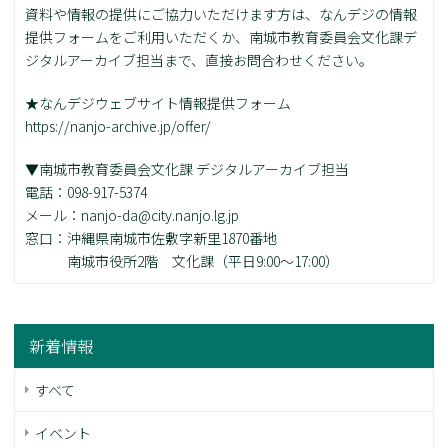
資料や情報の提供にご協力いただけます方は、なんデジの情報
提供フォームをご利用いただくか、南城市教育委員会文化課デ
ジタルアーカイブ担当まで、直接お問合わせください。
★なんデジウェブサイト情報提供フォーム
https://nanjo-archive.jp/offer/
▼南城市教育委員会文化課 デジタルアーカイブ担当
電話：098-917-5374
メール：nanjo-da@city.nanjo.lg.jp
窓口：沖縄県南城市佐敷字新里1870番地
南城市役所2階 文化課（平日9:00～17:00）
新着情報
すべて
イベント