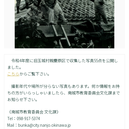
令和4年度に旧玉城村親慶原区で収集した写真55点を公開し
ました。
こちら
からご覧下さい。
撮影年代や場所が分らない写真もあります。何か情報をお持
ちの方がいらっしゃいましたら、南城市教育委員会文化課まで
お知らせ下さい。
《南城市教育委員会 文化課》
Tel：098-917-5374
Mail：bunka@city.nanjo.okinawa.jp