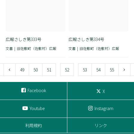
広報さしき第333号
広報さしき第334号
文書
旧佐敷町（佐敷村）広報
文書
旧佐敷町（佐敷村）広報
49
50
51
52
53
54
55
Facebook
X
Youtube
Instagram
利用規約
リンク