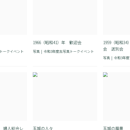
1966（昭和41）年 歓迎会
1959（昭和3
会 送別会
真トークイベント
写真
令和3年度古写真トークイベント
写真
令和3年
度 婦人総会レ
玉城の人々
玉城の風景