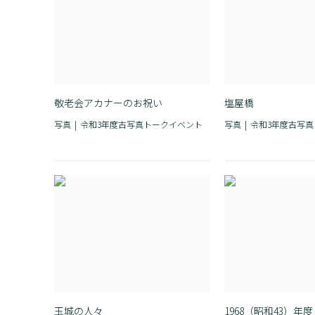
敬老会アカナーのお祝い
塩屋橋
写真
令和3年度古写真トークイベント
写真
令和3年度古写
玉城の人々
1968（昭和43）年