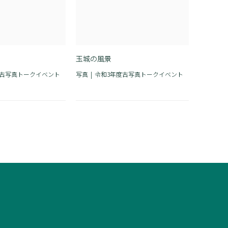
玉城の風景
度古写真トークイベント
写真
令和3年度古写真トークイベント