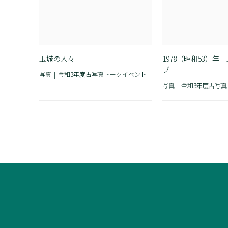
玉城の人々
1978（昭和53）年
ブ
写真
令和3年度古写真トークイベント
写真
令和3年度古写