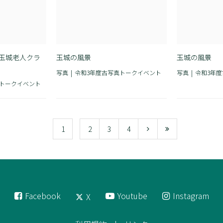
 玉城老人クラ
玉城の風景
玉城の風景
写真
令和3年度古写真トークイベント
写真
令和3年
真トークイベント
1
2
3
4
Facebook
Youtube
Instagram
X