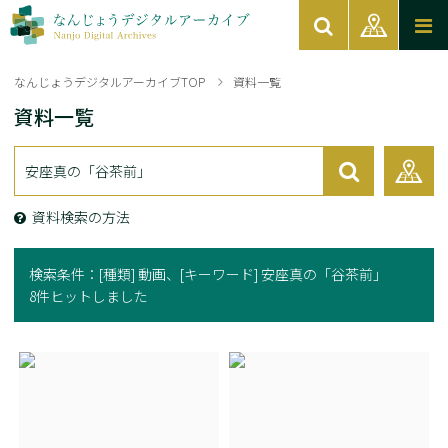
なんじょうデジタルアーカイブTOP
資料一覧
資料一覧
資料検索の方法
検索条件：
[種類] 動画
[キーワード] 安座真の「谷茶前」
8件ヒットしました