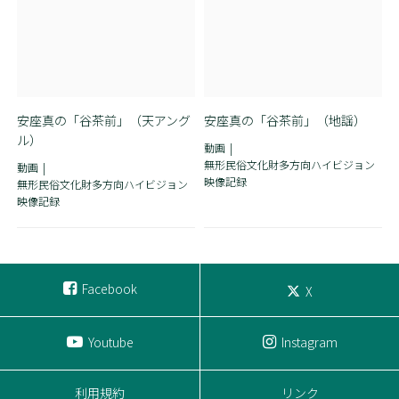
安座真の「谷茶前」（天アング
安座真の「谷茶前」（地謡）
ル）
動画
無形民俗文化財多方向ハイビジョン
動画
映像記録
無形民俗文化財多方向ハイビジョン
映像記録
Facebook
X
Youtube
Instagram
利用規約
リンク