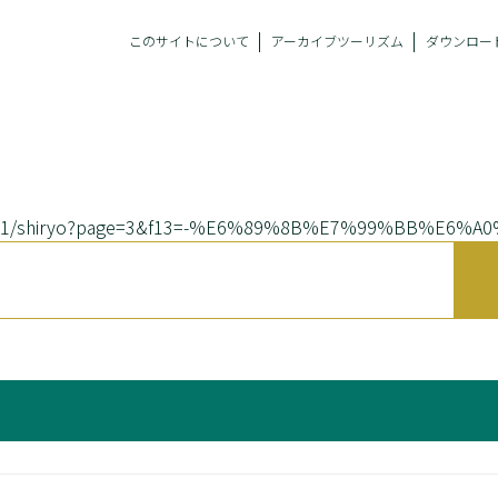
このサイトについて
アーカイブツーリズム
ダウンロー
db/9722/1/shiryo?page=3&f13=-%E6%89%8B%E7%99%BB%E6%