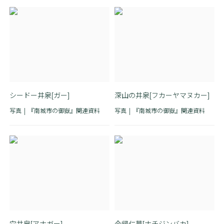
シードー井泉[ガー]
深山の井泉[フカーヤマヌカー]
写真
『南城市の御嶽』関連資料
写真
『南城市の御嶽』関連資料
穴井泉[アナガー]
今帰仁墓[ナチジンバカ]