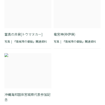
當真の井泉[トウマヌカー]
竜宮神(仲伊保)
写真
『南城市の御嶽』関連資料
写真
『南城市の御嶽』関連資料
沖縄海邦国体宮城県代表参加記
念