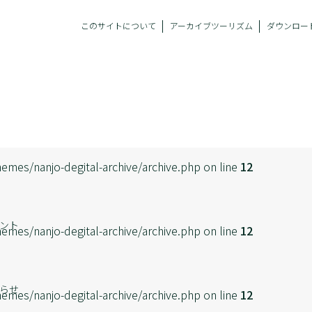
このサイトについて
アーカイブツーリズム
ダウンロー
emes/nanjo-degital-archive/archive.php on line
12
ント
emes/nanjo-degital-archive/archive.php on line
12
らせ
emes/nanjo-degital-archive/archive.php on line
12