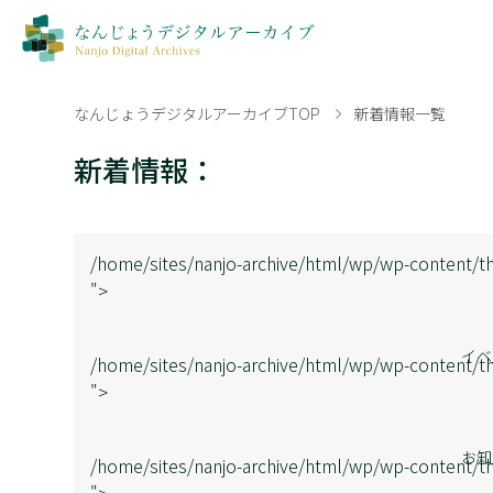
なんじょうデジタルアーカイブTOP
新着情報一覧
新着情報：
/home/sites/nanjo-archive/html/wp/wp-content/th
">
イベ
/home/sites/nanjo-archive/html/wp/wp-content/th
">
お知
/home/sites/nanjo-archive/html/wp/wp-content/th