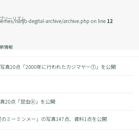
ブツーリズム
emes/nanjo-degital-archive/archive.php on line
12
新情報
写真20点「2000年に行われたカジマヤー⑦」を公開
写真20点「昆虫④」を公開
古堅のミーミンメー」の写真147点、資料1点を公開