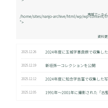
">
南城アーカイ
/home/sites/nanjo-archive/html/wp/wp-content/th
">
資料更
2024年度に玉城字喜良原で収集した
2025.12.26
新垣孫一コレクションを公開
2025.12.19
2024年度に知念字吉富で収集した
2025.12.12
1991年～2001年に撮影された「
2025.12.05