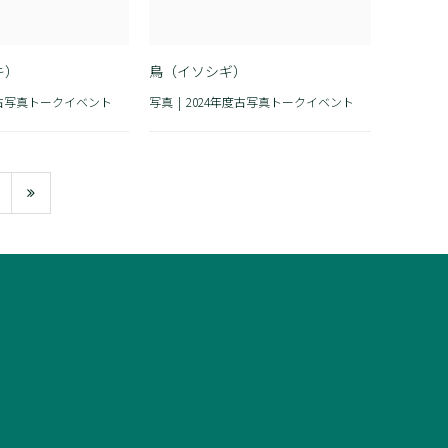
キ）
鳥（イソシギ）
度古写真トークイベント
写真
2024年度古写真トークイベント