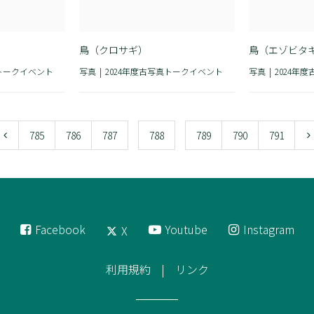
鳥（クロサギ）
鳥（エゾビタ
真トークイベント
写真
2024年度古写真トークイベント
写真
2024年
785
786
787
788
789
790
791
Facebook
Youtube
Instagram
X
利用規約
リンク