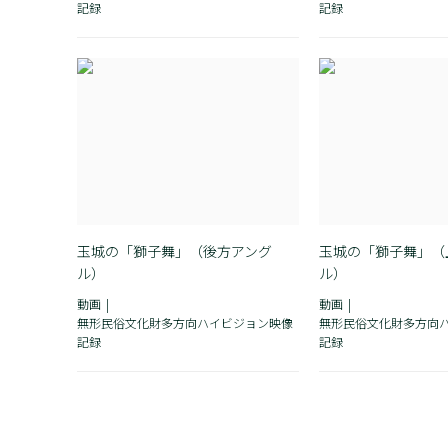
記録
記録
玉城の「獅子舞」（後方アング
玉城の「獅子舞」（
ル）
ル）
動画
動画
無形民俗文化財多方向ハイビジョン映像
無形民俗文化財多方向
記録
記録