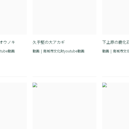
オウノキ
久手堅の大アカギ
下上原の鹿化
tube動画
動画
南城市文化財youtube動画
動画
南城市文化