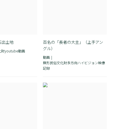
石出土地
百名の「長者の大主」（上手アン
グル）
財youtube動画
動画
無形民俗文化財多方向ハイビジョン映像
記録