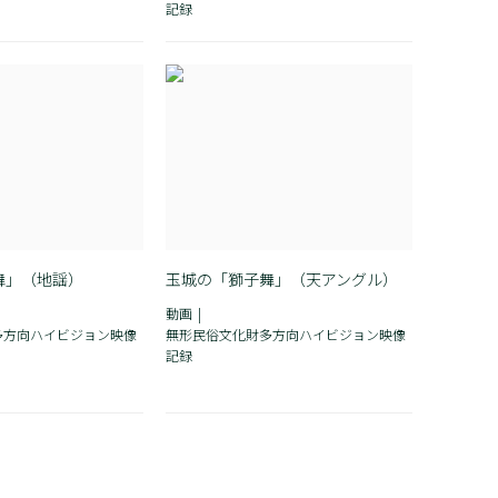
記録
舞」（地謡）
玉城の「獅子舞」（天アングル）
動画
多方向ハイビジョン映像
無形民俗文化財多方向ハイビジョン映像
記録