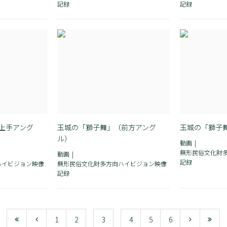
記録
記録
上手アング
玉城の「獅子舞」（前方アング
玉城の「獅子
ル）
動画
無形民俗文化財
動画
記録
ハイビジョン映像
無形民俗文化財多方向ハイビジョン映像
記録
1
2
3
4
5
6