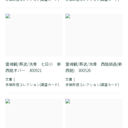
霊魂観/葬送/洗骨 七日小 新
霊魂観/葬送/洗骨 西銘順昌(新
西銘オバー 800921
西銘) 800526
文書
文書
赤嶺政信コレクション(調査カード)
赤嶺政信コレクション(調査カード)