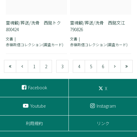
霊魂観/葬送/洗骨 西銘トク
霊魂観/葬送/洗骨 西銘文江
800424
790826
文書
文書
赤嶺政信コレクション(調査カード)
赤嶺政信コレクション(調査カード)
1
2
3
4
5
6
Facebook
X
Youtube
Instagram
利用規約
リンク